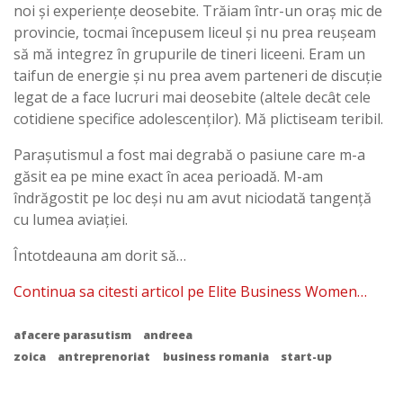
noi și experiențe deosebite. Trăiam într-un oraș mic de
provincie, tocmai începusem liceul și nu prea reușeam
să mă integrez în grupurile de tineri liceeni. Eram un
taifun de energie și nu prea avem parteneri de discuție
legat de a face lucruri mai deosebite (altele decât cele
cotidiene specifice adolescenților). Mă plictiseam teribil.
Parașutismul a fost mai degrabă o pasiune care m-a
găsit ea pe mine exact în acea perioadă. M-am
îndrăgostit pe loc deși nu am avut niciodată tangență
cu lumea aviației.
Întotdeauna am dorit să…
Continua sa citesti articol pe Elite Business Women…
afacere parasutism
andreea
zoica
antreprenoriat
business romania
start-up