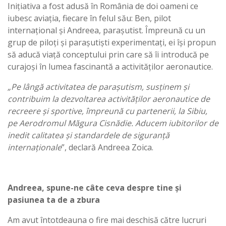
Inițiativa a fost adusă în România de doi oameni ce
iubesc aviația, fiecare în felul său: Ben, pilot
internațional și Andreea, parașutist. Împreună cu un
grup de piloți și parașutiști experimentați, ei își propun
să aducă viață conceptului prin care să îi introducă pe
curajoși în lumea fascinantă a activităților aeronautice.
„Pe lângă activitatea de parașutism, susținem și
contribuim la dezvoltarea activităților aeronautice de
recreere și sportive, împreună cu partenerii, la Sibiu,
pe Aerodromul Măgura Cisnădie. Aducem iubitorilor de
inedit calitatea și standardele de siguranță
internaționale
”, declară Andreea Zoica.
Andreea, spune-ne câte ceva despre tine și
pasiunea ta de a zbura
Am avut întotdeauna o fire mai deschisă către lucruri