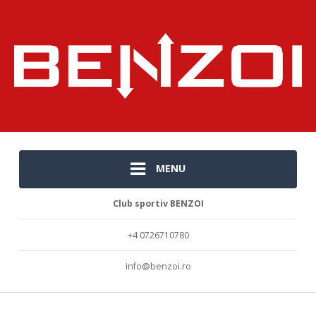
MENU
Club sportiv BENZOI
+4 0726710780
info@benzoi.ro