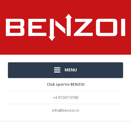
MENU
Club sportiv BENZOI
+4 0726710780
info@benzoi.ro