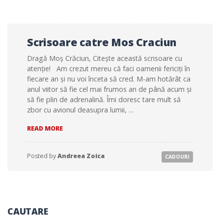
Scrisoare catre Mos Craciun
Dragă Moș Crăciun, Citește această scrisoare cu
atenție! Am crezut mereu că faci oamenii fericiți în
fiecare an și nu voi înceta să cred. M-am hotărât ca
anul viitor să fie cel mai frumos an de până acum și
să fie plin de adrenalină. Îmi doresc tare mult să
zbor cu avionul deasupra lumii, …
SCRISOARE
READ MORE
CATRE
MOS
CRACIUN
Posted by
Andreea Zoica
CADOURI
CAUTARE