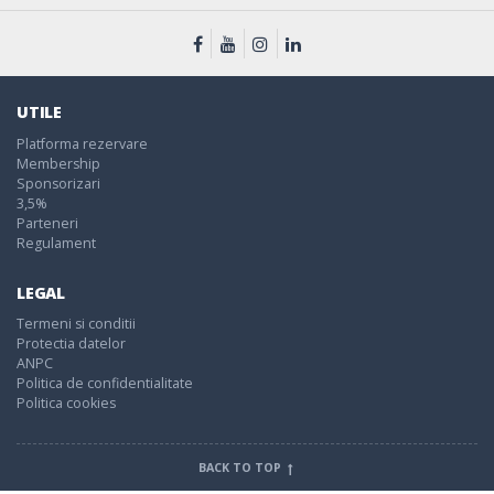
UTILE
Platforma rezervare
Membership
Sponsorizari
3,5%
Parteneri
Regulament
LEGAL
Termeni si conditii
Protectia datelor
ANPC
Politica de confidentialitate
Politica cookies
BACK TO TOP