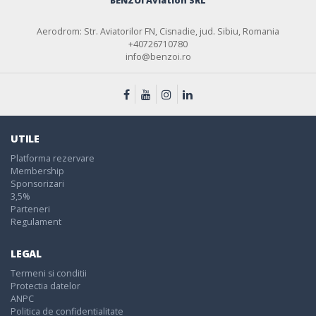
BENZOI Aviation SRL
Aerodrom: Str. Aviatorilor FN, Cisnadie, jud. Sibiu, Romania
+40726710780
info@benzoi.ro
UTILE
Platforma rezervare
Membership
Sponsorizari
3,5%
Parteneri
Regulament
LEGAL
Termeni si conditii
Protectia datelor
ANPC
Politica de confidentialitate