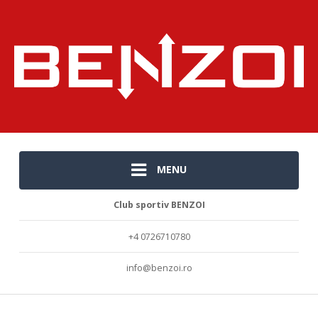
MENU
Club sportiv BENZOI
+4 0726710780
info@benzoi.ro