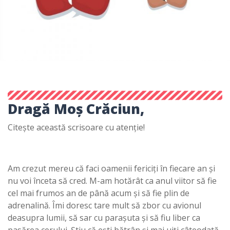
Dragă Moș Crăciun,
Citește această scrisoare cu atenție!
Am crezut mereu că faci oamenii fericiți în fiecare an și
nu voi înceta să cred. M-am hotărât ca anul viitor să fie
cel mai frumos an de până acum și să fie plin de
adrenalină. Îmi doresc tare mult să zbor cu avionul
deasupra lumii, să sar cu parașuta și să fiu liber ca
pasărea cerului. Știu că ești bătrân și mai uiți câteodată,