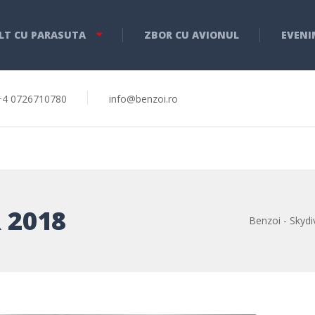
LT CU PARASUTA
ZBOR CU AVIONUL
EVENI
+4 0726710780
info@benzoi.ro
 2018
Benzoi - Skydi