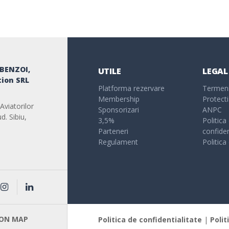
 BENZOI,
UTILE
LEGAL
ion SRL
Platforma rezervare
Termeni 
Membership
Protecti
Aviatorilor
Sponsorizari
ANPC
d. Sibiu,
3,5%
Politica
Parteneri
confiden
Regulament
Politica
 ON MAP
Politica de confidentialitate
|
Polit