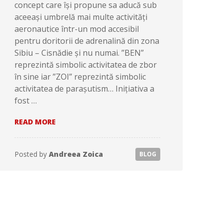
concept care își propune sa aducă sub
aceeași umbrelă mai multe activități
aeronautice într-un mod accesibil
pentru doritorii de adrenalină din zona
Sibiu – Cisnădie și nu numai. ”BEN”
reprezintă simbolic activitatea de zbor
în sine iar ”ZOI” reprezintă simbolic
activitatea de parașutism… Inițiativa a
fost …
DESPRE
READ MORE
ANDREEA
ZOICA,
FONDATOAREA
Posted by
Andreea Zoica
BLOG
BENZOI
–
UN
BUSINESS
DIN
SIBIU