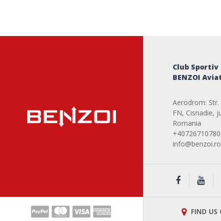
Club Sportiv
BENZOI Aviat
Aerodrom: Str. 
FN, Cisnadie, ju
Romania
+40726710780
info@benzoi.ro
FIND US