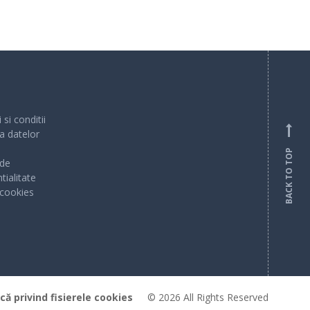
si conditii
a datelor
BACK TO TOP
 de
tialitate
 cookies
ică privind fisierele cookies
© 2026 All Rights Reserved