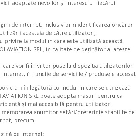
icii adaptate nevoilor și interesului fiecărui
gini de internet, inclusiv prin identificarea oricăror
utilizării acesteia de către utilizatori;
u privire la modul în care este utilizată această
I AVIATION SRL, în calitate de deținător al acestei
are vor fi în viitor puse la dispoziția utilizatorilor
internet, în funcție de serviciile / produsele accesat
okie-uri în legătură cu modul în care se utilizează
I AVIATION SRL poate adopta măsuri pentru ca
icientă și mai accesibilă pentru utilizatori.
te memorarea anumitor setări/preferințe stabilite de
ternet, precum:
agină de internet;