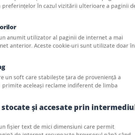
 preferințelor în cazul vizitării ulterioare a paginii d
orilor
n anumit utilizator al paginii de internet a mai
rnet anterior. Aceste cookie-uri sunt utilizate doar în
ng
re un soft care stabilește țara de proveniență a
 fi primite aceleași reclame indiferent de limba
t stocate și accesate prin intermediu
un fișier text de mici dimensiuni care permit
agină de internet recunoaște browserul până când