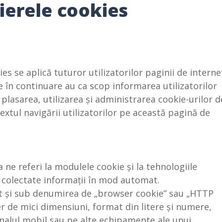
șierele cookies
ies se aplică tuturor utilizatorilor paginii de interne
 în continuare au ca scop informarea utilizatorilor
 plasarea, utilizarea și administrarea cookie-urilor d
tul navigării utilizatorilor pe această pagină de
ne referi la modulele cookie și la tehnologiile
i colectate informații în mod automat.
t și sub denumirea de „browser cookie” sau „HTTP
ier de mici dimensiuni, format din litere și numere,
inalul mobil sau pe alte echipamente ale unui