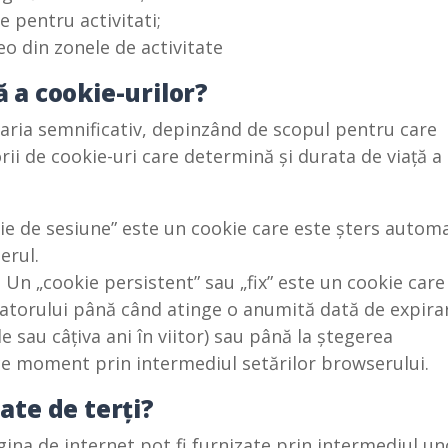
ne pentru activitati;
teo din zonele de activitate
ă a cookie-urilor?
varia semnificativ, depinzând de scopul pentru care
rii de cookie-uri care determină și durata de viață a
e de sesiune” este un cookie care este șters autom
erul.
 Un „cookie persistent” sau „fix” este un cookie care
zatorului până când atinge o anumită dată de expira
le sau câțiva ani în viitor) sau până la ștegerea
rice moment prin intermediul setărilor browserului.
sate de terți?
ina de internet pot fi furnizate prin intermediul un