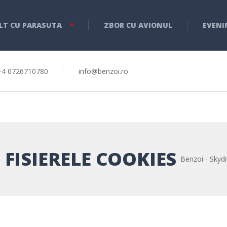
LT CU PARASUTA
ZBOR CU AVIONUL
EVENI
+4 0726710780
info@benzoi.ro
 FISIERELE COOKIES
Benzoi - Skydi