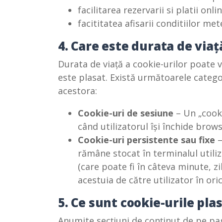
facilitarea rezervarii si platii onli
facititatea afisarii conditiilor me
4. Care este durata de viaț
Durata de viață a cookie-urilor poate 
este plasat. Există următoarele catego
acestora:
Cookie-uri de sesiune
– Un „cooki
când utilizatorul își închide brows
Cookie-uri persistente sau fixe
–
rămâne stocat în terminalul utili
(care poate fi în câteva minute, zi
acestuia de către utilizator în o
5. Ce sunt cookie-urile pla
Anumite secțiuni de conținut de pe pag