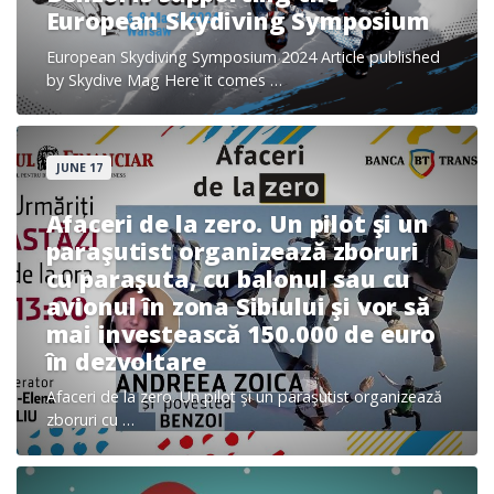
European Skydiving Symposium
European Skydiving Symposium 2024 Article published
by Skydive Mag Here it comes …
JUNE 17
Afaceri de la zero. Un pilot şi un
paraşutist organizează zboruri
cu paraşuta, cu balonul sau cu
avionul în zona Sibiului şi vor să
mai investească 150.000 de euro
în dezvoltare
Afaceri de la zero. Un pilot şi un paraşutist organizează
zboruri cu …