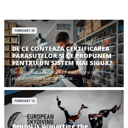
FEBRUARY 28
DE CE CONTEAZA CERTIFICAREA
PARASUTELOR SI CE PROPUNEM
PENTRU UN SISTEM MAI SIGUR?
De ce conteaza Certificarea Parasutelor si ce
propunem pentru un Sistem mai …
FEBRUARY 12
Benzoi is supporting the