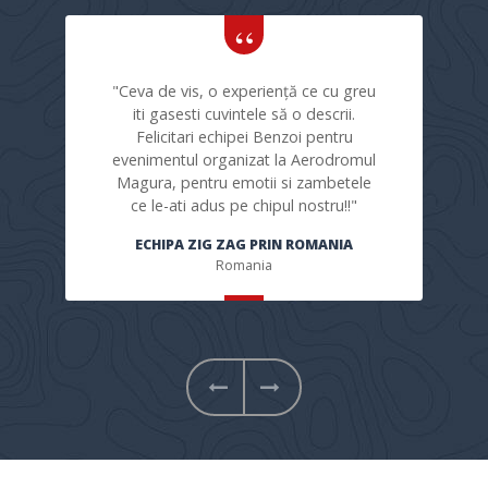
"Ceva de vis, o experiență ce cu greu
iti gasesti cuvintele să o descrii.
Felicitari echipei Benzoi pentru
evenimentul organizat la Aerodromul
Magura, pentru emotii si zambetele
ce le-ati adus pe chipul nostru!!"
ECHIPA ZIG ZAG PRIN ROMANIA
Romania
Next
Previous