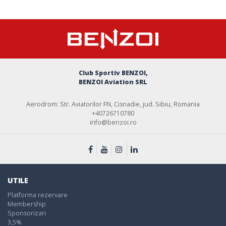
Club Sportiv BENZOI,
BENZOI Aviation SRL
Aerodrom: Str. Aviatorilor FN, Cisnadie, jud. Sibiu, Romania
+40726710780
info@benzoi.ro
UTILE
Platforma rezervare
Membership
Sponsorizari
3,5%