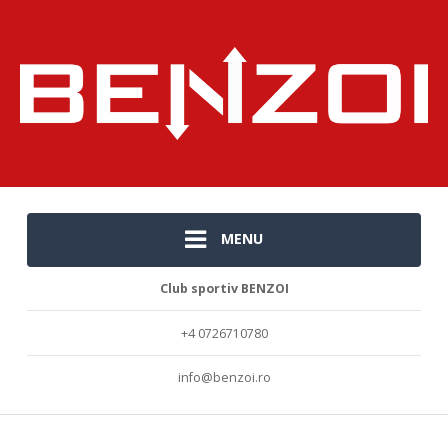
MENU
Club sportiv BENZOI
+4 0726710780
info@benzoi.ro