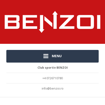
MENU
Club sportiv BENZOI
+4 0726710780
info@benzoi.ro