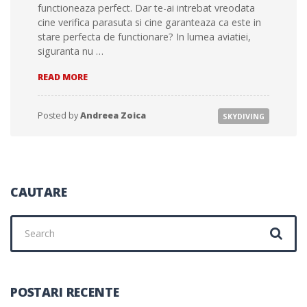
functioneaza perfect. Dar te-ai intrebat vreodata
cine verifica parasuta si cine garanteaza ca este in
stare perfecta de functionare? In lumea aviatiei,
siguranta nu …
DE
READ MORE
CE
CONTEAZA
CERTIFICAREA
Posted by
Andreea Zoica
SKYDIVING
PARASUTELOR
SI
CE
PROPUNEM
PENTRU
UN
CAUTARE
SISTEM
MAI
Search
SIGUR?
for:
POSTARI RECENTE