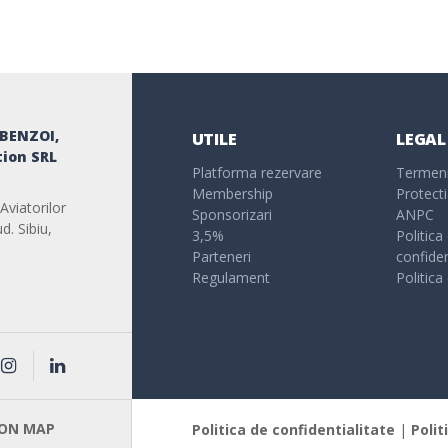
 BENZOI,
UTILE
LEGAL
ion SRL
Platforma rezervare
Termeni 
Membership
Protecti
Aviatorilor
Sponsorizari
ANPC
d. Sibiu,
3,5%
Politica
Parteneri
confiden
Regulament
Politica
 ON MAP
Politica de confidentialitate
|
Polit