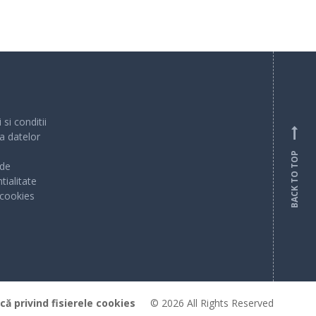
si conditii
a datelor
BACK TO TOP
 de
tialitate
 cookies
ică privind fisierele cookies
© 2026 All Rights Reserved