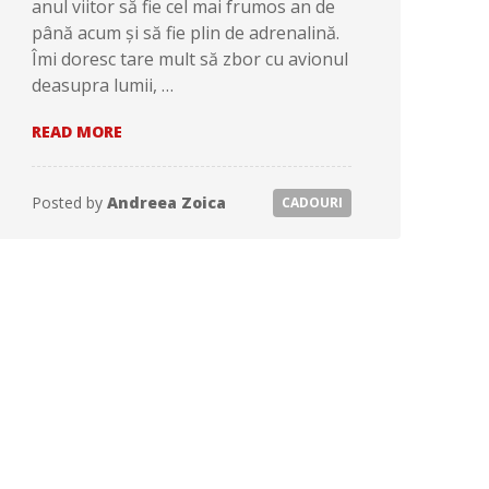
anul viitor să fie cel mai frumos an de
până acum și să fie plin de adrenalină.
Îmi doresc tare mult să zbor cu avionul
deasupra lumii, …
SCRISOARE
READ MORE
CATRE
MOS
CRACIUN
Posted by
Andreea Zoica
CADOURI