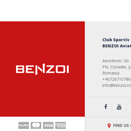
Club Sportiv
BENZOI Aviat
Aerodrom: Str. 
FN, Cisnadie, ju
Romania
+40726710780
info@benzoi.ro
FIND US