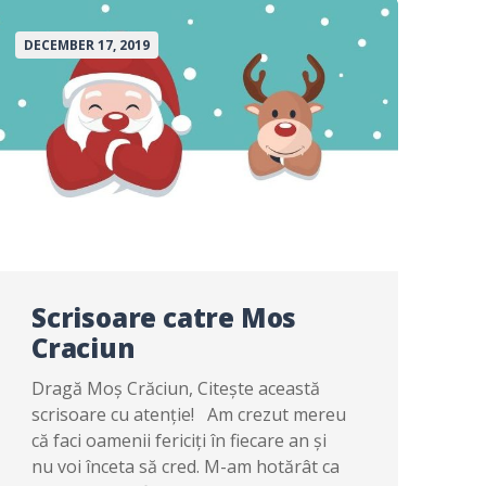
DECEMBER 17, 2019
Scrisoare catre Mos
Craciun
Dragă Moș Crăciun, Citește această
scrisoare cu atenție! Am crezut mereu
că faci oamenii fericiți în fiecare an și
nu voi înceta să cred. M-am hotărât ca