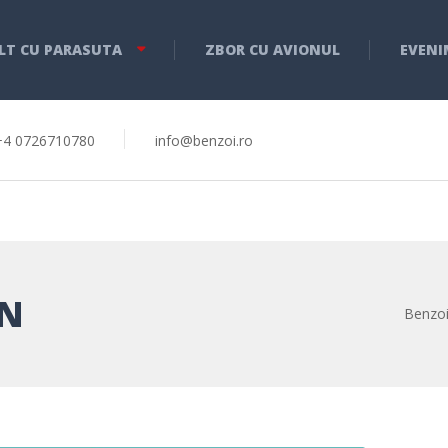
LT CU PARASUTA
ZBOR CU AVIONUL
EVENI
+4 0726710780
info@benzoi.ro
UN
Benzoi