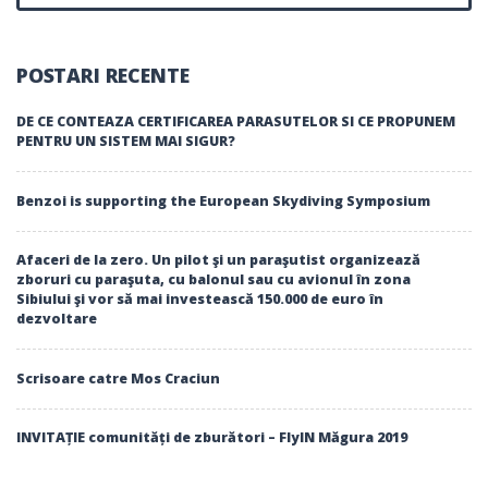
CER,
LA
PROPRIU
POSTARI RECENTE
DE CE CONTEAZA CERTIFICAREA PARASUTELOR SI CE PROPUNEM
PENTRU UN SISTEM MAI SIGUR?
Benzoi is supporting the European Skydiving Symposium
Afaceri de la zero. Un pilot şi un paraşutist organizează
zboruri cu paraşuta, cu balonul sau cu avionul în zona
Sibiului şi vor să mai investească 150.000 de euro în
dezvoltare
Scrisoare catre Mos Craciun
INVITAȚIE comunități de zburători – FlyIN Măgura 2019