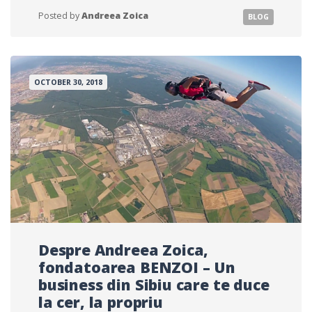
ZERO.
Posted by
Andreea Zoica
BLOG
UN
PILOT
ŞI
UN
PARAŞUTIST
OCTOBER 30, 2018
ORGANIZEAZĂ
ZBORURI
CU
PARAŞUTA,
CU
BALONUL
SAU
CU
AVIONUL
ÎN
ZONA
SIBIULUI
ŞI
Despre Andreea Zoica,
VOR
SĂ
fondatoarea BENZOI – Un
MAI
business din Sibiu care te duce
INVESTEASCĂ
la cer, la propriu
150.000