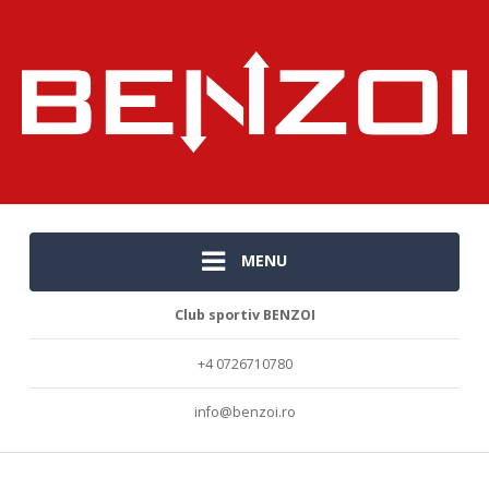
MENU
Club sportiv BENZOI
+4 0726710780
info@benzoi.ro