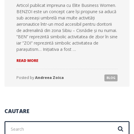
DE
Articol publicat impreuna cu Elite Business Women.
EURO
ÎN
BENZOI este un concept care își propune sa aducă
DEZVOLTARE
sub aceeași umbrelă mai multe activități
aeronautice într-un mod accesibil pentru doritorii
de adrenalină din zona Sibiu – Cisnădie și nu numai.
”BEN” reprezintă simbolic activitatea de zbor în sine
iar ”ZOI” reprezintă simbolic activitatea de
parașutism… Inițiativa a fost …
DESPRE
READ MORE
ANDREEA
ZOICA,
FONDATOAREA
Posted by
Andreea Zoica
BLOG
BENZOI
–
UN
BUSINESS
DIN
SIBIU
CAUTARE
CARE
TE
Search
DUCE
LA
for: