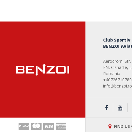
Club Sportiv
BENZOI Aviat
Aerodrom: Str. 
FN, Cisnadie, ju
Romania
+40726710780
info@benzoi.ro
FIND US