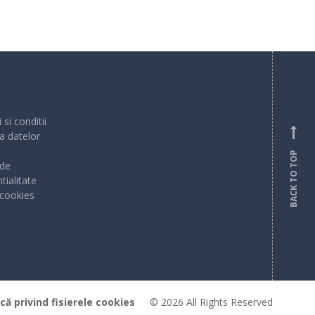
si conditii
a datelor
BACK TO TOP
 de
tialitate
 cookies
ică privind fisierele cookies
© 2026 All Rights Reserved