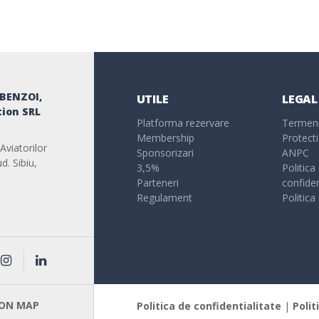
 BENZOI,
UTILE
LEGAL
ion SRL
Platforma rezervare
Termeni 
Membership
Protecti
Aviatorilor
Sponsorizari
ANPC
d. Sibiu,
3,5%
Politica
Parteneri
confiden
Regulament
Politica
 ON MAP
Politica de confidentialitate
|
Polit