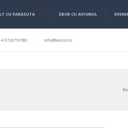
LT CU PARASUTA
ZBOR CU AVIONUL
EVENI
+4 0726710780
info@benzoi.ro
Be