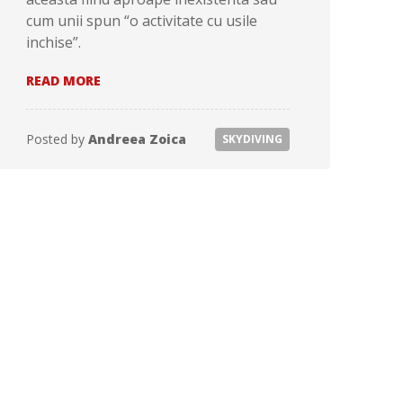
cum unii spun “o activitate cu usile
inchise”.
ACTIVITATEA
READ MORE
DE
PARASUTISM
IN
Posted by
Andreea Zoica
SKYDIVING
ROMANIA
–
O
PRIVIRE
DE
ANSAMBLU