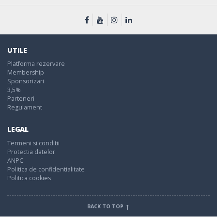
UTILE
Platforma rezervare
Membership
Sponsorizari
3,5%
Parteneri
Regulament
LEGAL
Termeni si conditii
Protectia datelor
ANPC
Politica de confidentialitate
Politica cookies
BACK TO TOP