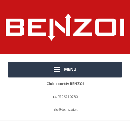
MENU
Club sportiv BENZOI
+4 0726710780
info@benzoi.ro