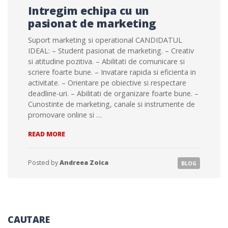
Intregim echipa cu un
pasionat de marketing
Suport marketing si operational CANDIDATUL
IDEAL: – Student pasionat de marketing. – Creativ
si atitudine pozitiva. – Abilitati de comunicare si
scriere foarte bune. – Invatare rapida si eficienta in
activitate. – Orientare pe obiective si respectare
deadline-uri. – Abilitati de organizare foarte bune. –
Cunostinte de marketing, canale si instrumente de
promovare online si …
INTREGIM
READ MORE
ECHIPA
CU
UN
Posted by
Andreea Zoica
BLOG
PASIONAT
DE
MARKETING
CAUTARE