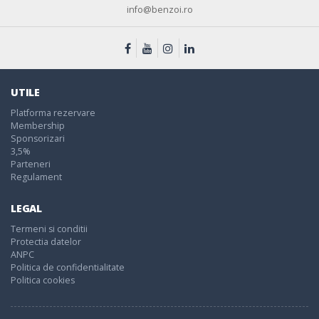
info@benzoi.ro
UTILE
Platforma rezervare
Membership
Sponsorizari
3,5%
Parteneri
Regulament
LEGAL
Termeni si conditii
Protectia datelor
ANPC
Politica de confidentialitate
Politica cookies