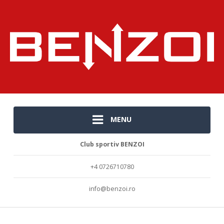
MENU
Club sportiv BENZOI
+4 0726710780
info@benzoi.ro