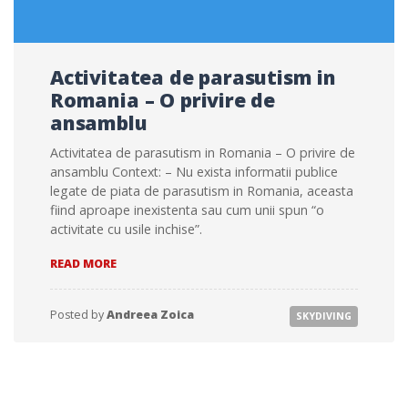
Activitatea de parasutism in
Romania – O privire de
ansamblu
Activitatea de parasutism in Romania – O privire de
ansamblu Context: – Nu exista informatii publice
legate de piata de parasutism in Romania, aceasta
fiind aproape inexistenta sau cum unii spun “o
activitate cu usile inchise”.
ACTIVITATEA
READ MORE
DE
PARASUTISM
IN
Posted by
Andreea Zoica
SKYDIVING
ROMANIA
–
O
PRIVIRE
DE
ANSAMBLU