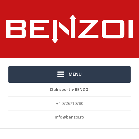
MENU
Club sportiv BENZOI
+4 0726710780
info@benzoi.ro