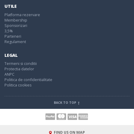
UTILE
Platforma rezervare
Membership
Sponsorizari
3,5%
Parteneri
Regulament
LEGAL
Termeni si conditii
Protectia datelor
ANPC
Politica de confidentialitate
Politica cookies
BACK TO TOP
FIND US ON MAP