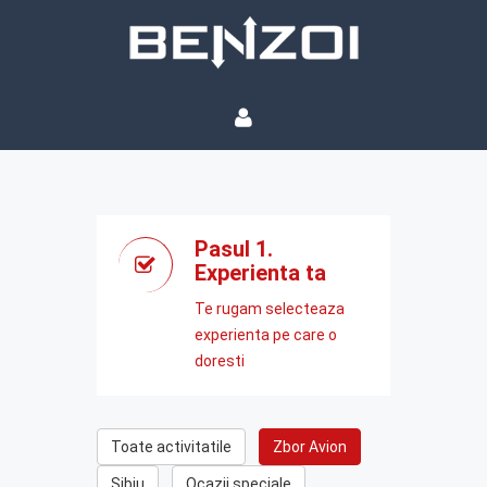
Pasul 1.
Experienta ta
Te rugam selecteaza
experienta pe care o
doresti
Toate activitatile
Zbor Avion
Sibiu
Ocazii speciale