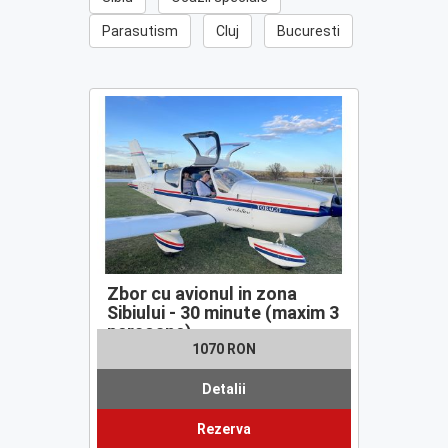
Parasutism
Cluj
Bucuresti
Zbor cu avionul in zona
Sibiului - 30 minute (maxim 3
persoane)
1070 RON
Detalii
Rezerva