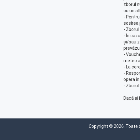
zborul n
cu un alt
- Pentru
sosirea 
- Zborul
- În caz
și/sau z
prevăzut
- Vouche
meteo a
- La cere
- Respon
opera în
- Zborul
Dacă ai 
Copyright © 2026. Toate 