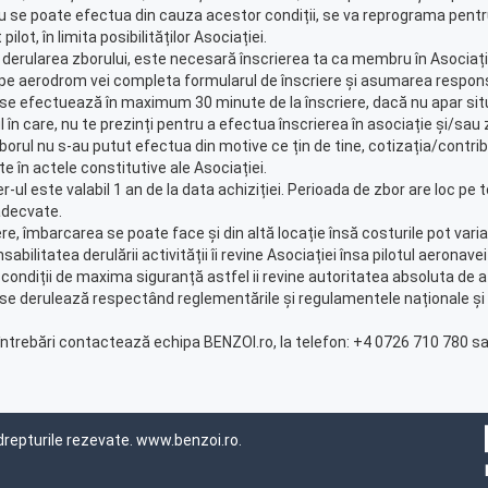
u se poate efectua din cauza acestor condiții, se va reprograma pentru
 pilot, în limita posibilităților Asociației.
 derularea zborului, este necesară înscrierea ta ca membru în Asociație
pe aerodrom vei completa formularul de înscriere și asumarea responsa
 se efectuează în maximum 30 minute de la înscriere, dacă nu apar sit
ul în care, nu te prezinți pentru a efectua înscrierea în asociație și/s
borul nu s-au putut efectua din motive ce țin de tine, cotizația/contribuț
e în actele constitutive ale Asociației.
r-ul este valabil 1 an de la data achiziției. Perioada de zbor are loc pe t
decvate.
re, îmbarcarea se poate face și din altă locație însă costurile pot varia. V
sabilitatea derulării activității îi revine Asociației însa pilotul aeron
 condiții de maxima siguranță astfel ii revine autoritatea absoluta de
 se derulează respectând reglementările și regulamentele naționale și 
întrebări contactează echipa BENZOI.ro, la telefon: +4 0726 710 780 sa
drepturile rezevate.
www.benzoi.ro
.