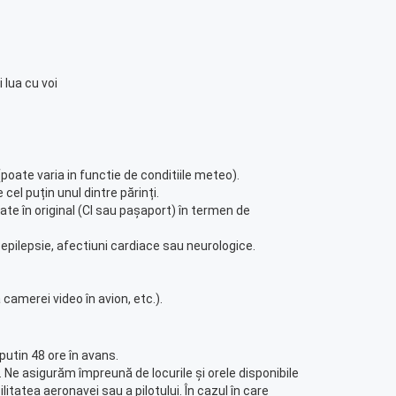
 lua cu voi
oate varia in functie de conditiile meteo).
 cel puțin unul dintre părinți.
ate în original (CI sau pașaport) în termen de
pilepsie, afectiuni cardiace sau neurologice.
 camerei video în avion, etc.).
putin 48 ore în avans.
Ne asigurăm împreună de locurile și orele disponibile
bilitatea aeronavei sau a pilotului. În cazul în care