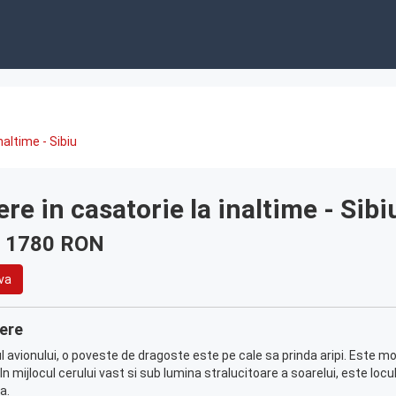
naltime - Sibiu
re in casatorie la inaltime - Sibi
: 1780 RON
va
ere
l avionului, o poveste de dragoste este pe cale sa prinda aripi. Este
! In mijlocul cerului vast si sub lumina stralucitoare a soarelui, este loc
a.