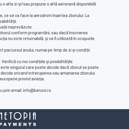
 o alta zi și/sau propune o altă aeronavă disponibilă
, ce se va face la aerodrom înaintea zborului. La
bilității.
uații neprevăzute.
au zborul conform programării, sau dacă înscrierea
ia nu este returnabilă, și va fi utilizată în scopurile
ot parcursul anului, numai pe timp de zi și condiții
erifică cu noi condițiile și posibilitățile.
avei este singurul care poate decide dacă zborul se poate
 a decide oricand intreruperea sau amanarea zborului.
europene privind aviația.
u prin email: info@benzoi.ro.