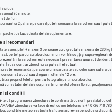
 include:
u avionul 30 minute,
het de flori
 spumant si 2 pahare pe care il puteti consuma la aerodrom sau il puteti
n pachet de Lux solicita detalii suplimentare.
e si recomandari
tate avion: pilot + maxim 3 persoane cu o greutate maxima de 230 kg (p
navă, pe tot parcursul zborului, minorii vor fi însoțiți și supravegheați de
a prezentării la aerodrom este necesară prezentarea unui act de identit
tate. În caz contrar zborul nu va putea fi efectuat.
 nu este recomandat persoanelor insarcinate sau celor care sufera de e
fi consumat alcool sau droguri in ultimele 12 ore.
i utiliza propriul telefon pentru fotografii pe timpul zborului.
nă vom stabili detaliile surprizei (momentul oferirii florilor, poziționarea
i si conditii
ă-te că programarea zborului este confirmată cu noi în prealabil cu cel 
MAREA zborului se va face direct cu noi telefonic la +4 0726 710 780. 
or, condițiile meteo, restricții trafic aerian, revizii periodice și disponi