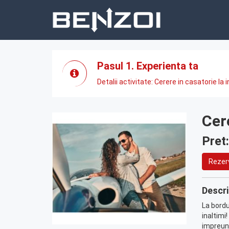
Pasul 1. Experienta ta
Detalii activitate: Cerere in casatorie la i
Cere
Pret
Rezer
Descri
La bordu
inaltimi
impreun