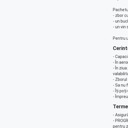
Pachetul
- zbor c
- un buc
- un vin
Pentru u
Cerint
- Capaci
- În aero
- În ziu
valabili
- Zborul
- Sa nu 
- Îți poț
- Împreu
Termen
- Asigur
- PROGRA
pentru zb