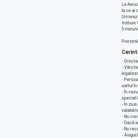
La Aerod
la ce ai
Urmează 
trebuie 
5 minute
Prieteni
Cerint
- Greuta
- Vârsta
legalizat
- Persoa
saltul î
- În caz
special 
- În ziu
valabili
- Nu con
- Dacă a
- Nu rec
- Asigur