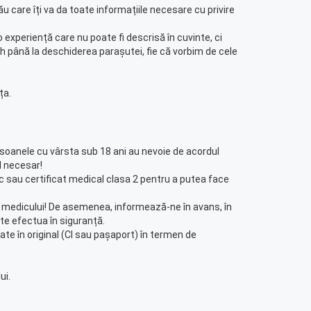
u care îți va da toate informațiile necesare cu privire
experiență care nu poate fi descrisă în cuvinte, ci
h până la deschiderea parașutei, fie că vorbim de cele
ța.
rsoanele cu vârsta sub 18 ani au nevoie de acordul
ul necesar!
c sau certificat medical clasa 2 pentru a putea face
rea medicului! De asemenea, informează-ne în avans, în
ate efectua în siguranță.
ate în original (CI sau pașaport) în termen de
ui.