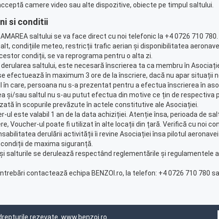
acceptă camere video sau alte dispozitive, obiecte pe timpul saltului.
i si conditii
MAREA saltului se va face direct cu noi telefonic la +4 0726 710 780. 
alt, condițiile meteo, restricții trafic aerian și disponibilitatea aeronav
estor condiții, se va reprograma pentru o alta zi.
 derularea saltului, este necesară înscrierea ta ca membru în Asociație
 se efectuează în maximum 3 ore de la înscriere, dacă nu apar situații 
ul în care, persoana nu s-a prezentat pentru a efectua înscrierea în as
ea și/sau saltul nu s-au putut efectua din motive ce țin de respectiva p
ilizată în scopurile prevăzute în actele constitutive ale Asociației.
r-ul este valabil 1 an de la data achiziției. Atenție însa, perioada de sa
re, Voucher-ul poate fi utilizat în alte locații din țară. Verifică cu noi condi
sabilitatea derulării activității îi revine Asociației însa pilotul aeron
 condiții de maxima siguranță.
 și salturile se derulează respectând reglementările și regulamentele av
întrebări contactează echipa BENZOI.ro, la telefon: +4 0726 710 780 sa
drepturile rezevate.
www.benzoi.ro
.