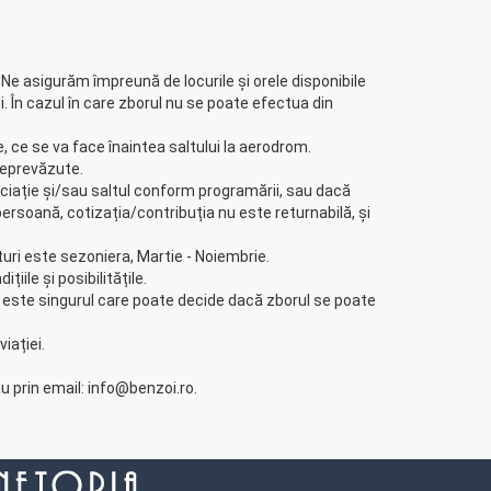
Ne asigurăm împreună de locurile și orele disponibile
ei. În cazul în care zborul nu se poate efectua din
, ce se va face înaintea saltului la aerodrom.
neprevăzute.
ociație și/sau saltul conform programării, sau dacă
ersoană, cotizația/contribuția nu este returnabilă, și
lturi este sezoniera, Martie - Noiembrie.
țiile și posibilitățile.
avei este singurul care poate decide dacă zborul se poate
iației.
u prin email: info@benzoi.ro.