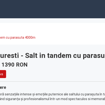
tandem cu parasuta 4000m
uresti - Salt in tandem cu paras
: 1390 RON
va
ere
ă senzațiile intense și emoțiile puternice ale saltului cu parașuta în 
d siguranța și profesionalismul într-un mod spectaculos si memorabi