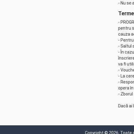
- Nu se 
Termen
- PROGRA
pentru s
cauza ac
- Pentru
- Saltul
- În caz
înscrier
va fi ut
- Vouche
- La cere
- Respon
opera în
- Zborul
Dacă ai 
Copyright © 2026. Toate 