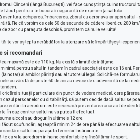
romul Clinceni (lângă București), vei face cunoștință cu instructorul tă
 de făcut pentru a te bucura în siguranță de experiența saltului.
aventura: echiparea, îmbarcarea, zborul cu aeronava iar apoi saltul - o 
trăită. Fie că vorbim de cele 50 de secunde de cădere liberă cu 200 km/
 de zbor cu parașuta deschisă, promitem că nu le vei uita!
i tăi te vor aștepta nerăbdători la aterizare să le împărtășești experien
e si recomandari
tea maximă este de 110 kg. Nu există o limită de înălțime.
 minimă pentru saltul în tandem în cadrul asociației este de 16 ani. Pe
 (la notar) al ambilor părinți sau al tutorelui legal. Solicită-ne formular
nele cu vârstă de peste 60 de ani au nevoie de o adeverință de la medi
n tandem.
ul oricărei situații particulare din punct de vedere medical, cere păre
în cazul persoanelor cu dizabilități, să putem decide dacă saltul se po
a prezentării la aerodrom este necesară prezentarea unui act de identit
tate. În caz contrar saltul nu va putea fi efectuat.
suma alcool sau droguri în ultimele 12 ore.
i făcut scufundări, așteaptă minim 24 de ore până la efectuarea saltul
omandăm saltul cu parașuta femeilor însărcinate.
ă-te ca vi la aerodrom în haine confortabile și încălțăminte sport.