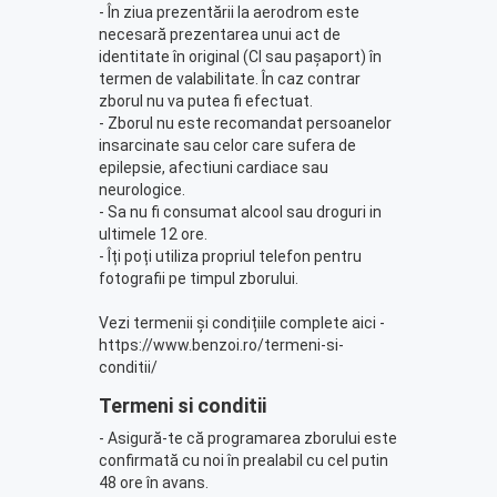
- În ziua prezentării la aerodrom este
necesară prezentarea unui act de
identitate în original (CI sau pașaport) în
termen de valabilitate. În caz contrar
zborul nu va putea fi efectuat.
- Zborul nu este recomandat persoanelor
insarcinate sau celor care sufera de
epilepsie, afectiuni cardiace sau
neurologice.
- Sa nu fi consumat alcool sau droguri in
ultimele 12 ore.
- Îți poți utiliza propriul telefon pentru
fotografii pe timpul zborului.
Vezi termenii și condițiile complete aici -
https://www.benzoi.ro/termeni-si-
conditii/
Termeni si conditii
- Asigură-te că programarea zborului este
confirmată cu noi în prealabil cu cel putin
48 ore în avans.