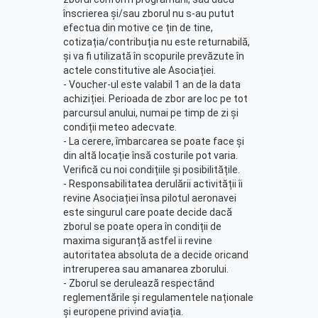
înscrierea și/sau zborul nu s-au putut
efectua din motive ce țin de tine,
cotizația/contribuția nu este returnabilă,
și va fi utilizată în scopurile prevăzute în
actele constitutive ale Asociației.
- Voucher-ul este valabil 1 an de la data
achiziției. Perioada de zbor are loc pe tot
parcursul anului, numai pe timp de zi și
condiții meteo adecvate.
- La cerere, îmbarcarea se poate face și
din altă locație însă costurile pot varia.
Verifică cu noi condițiile și posibilitățile.
- Responsabilitatea derulării activității îi
revine Asociației însa pilotul aeronavei
este singurul care poate decide dacă
zborul se poate opera în condiții de
maxima siguranță astfel ii revine
autoritatea absoluta de a decide oricand
intreruperea sau amanarea zborului.
- Zborul se derulează respectând
reglementările și regulamentele naționale
și europene privind aviația.