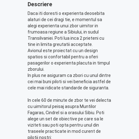
Descriere
Daca iti doresti o experienta deosebita
alaturi de cei dragi tie, e momentul sa
alegi experienta unui zbor uimitor in
frumoasa regiune a Sibiului, in sudul
Transilvaniei. Poti lua inca 2 prieteni cu
tine in limita greutatii acceptate.
Avionul este proiectat cu un design
spatios si confortabil pentru a oferi
pasagerilor o experienta placuta in timpul
zborului.
In plus ne asiguram ca zbori cu unul dintre
cei mai buni piloti si vei beneficia astfel de
cele mai ridicate standarde de siguranta.
In cele 60 de minute de zbor te vei delecta
cu uimitorul peisaj asupra Muntilor
Fagaras, Cindrel si a orasului Sibiu. Poti
alege un set de obiective pe care sa le
viziteti sau poti opta pentru unul din
traseele practicate in mod curent de
pilotii nostri: