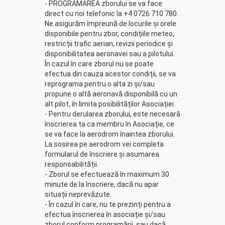
- PROGRAMAREA zborului se va face
direct cu noi telefonic la +4 0726 710 780.
Ne asigurăm împreună de locurile și orele
disponibile pentru zbor, condițiile meteo,
restricții trafic aerian, revizii periodice și
disponibilitatea aeronavei sau a pilotului.
În cazul în care zborul nu se poate
efectua din cauza acestor condiții, se va
reprograma pentru o alta zi și/sau
propune o altă aeronavă disponibilă cu un
alt pilot, în limita posibilităților Asociației.
- Pentru derularea zborului, este necesară
înscrierea ta ca membru în Asociație, ce
se va face la aerodrom înaintea zborului.
La sosirea pe aerodrom vei completa
formularul de înscriere și asumarea
responsabilității.
- Zborul se efectuează în maximum 30
minute de la înscriere, dacă nu apar
situații neprevăzute.
- În cazul în care, nu te prezinți pentru a
efectua înscrierea în asociație și/sau
zborul conform programării, sau dacă