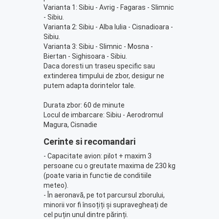
Varianta 1: Sibiu - Avrig - Fagaras - Slimnic
- Sibiu.
Varianta 2: Sibiu - Alba Iulia - Cisnadioara -
Sibiu.
Varianta 3: Sibiu - Slimnic - Mosna -
Biertan - Sighisoara - Sibiu.
Daca doresti un traseu specific sau
extinderea timpului de zbor, desigur ne
putem adapta dorintelor tale.
Durata zbor: 60 de minute
Locul de imbarcare: Sibiu - Aerodromul
Magura, Cisnadie
Cerinte si recomandari
- Capacitate avion: pilot + maxim 3
persoane cu o greutate maxima de 230 kg
(poate varia in functie de conditiile
meteo).
- În aeronavă, pe tot parcursul zborului,
minorii vor fi însoțiți și supravegheați de
cel puțin unul dintre părinți.