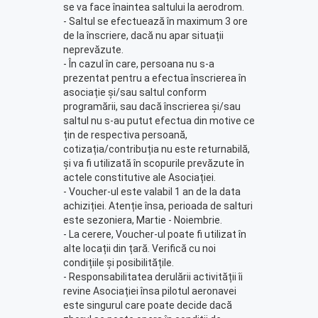
se va face înaintea saltului la aerodrom.
- Saltul se efectuează în maximum 3 ore
de la înscriere, dacă nu apar situații
neprevăzute.
- În cazul în care, persoana nu s-a
prezentat pentru a efectua înscrierea în
asociație și/sau saltul conform
programării, sau dacă înscrierea și/sau
saltul nu s-au putut efectua din motive ce
țin de respectiva persoană,
cotizația/contribuția nu este returnabilă,
și va fi utilizată în scopurile prevăzute în
actele constitutive ale Asociației.
- Voucher-ul este valabil 1 an de la data
achiziției. Atenție însa, perioada de salturi
este sezoniera, Martie - Noiembrie.
- La cerere, Voucher-ul poate fi utilizat în
alte locații din țară. Verifică cu noi
condițiile și posibilitățile.
- Responsabilitatea derulării activității îi
revine Asociației însa pilotul aeronavei
este singurul care poate decide dacă