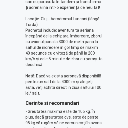
sari cu parașuta în tandem și transforma-
ți adrenalina într-o experiență de neuitat!
Locație: Cluj - Aerodromul Luncani (lângă
Turda)
Pachetul include: aventura ta aeriana
începând de la echipare, îmbarcare, zborul
cu avionul pana la 3000 de metri pana la
saltul de încredere în gol timp de maxim
40 secunde cu o viteză de până la 200
km/h și cele 5 minute de zbor cu parașuta
deschisă.
Notă: Dacă va exista aeronavă disponibilă
pentru un salt de la 4000 m și alegeți
asta, veți achita direct în ziua saltului 100
lei/ salt.
Cerinte si recomandari
- Greutatea maximă este de 105 kg. În
plus, dacă greutatea dvs. este de peste
95 kg vă rugăm să ne comunicați în avans