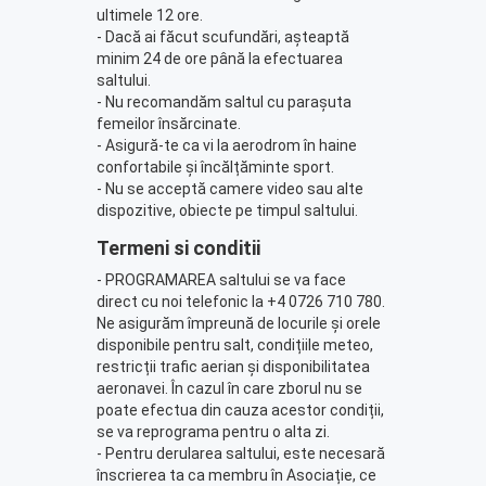
ultimele 12 ore.
- Dacă ai făcut scufundări, așteaptă
minim 24 de ore până la efectuarea
saltului.
- Nu recomandăm saltul cu parașuta
femeilor însărcinate.
- Asigură-te ca vi la aerodrom în haine
confortabile și încălțăminte sport.
- Nu se acceptă camere video sau alte
dispozitive, obiecte pe timpul saltului.
Termeni si conditii
- PROGRAMAREA saltului se va face
direct cu noi telefonic la +4 0726 710 780.
Ne asigurăm împreună de locurile și orele
disponibile pentru salt, condițiile meteo,
restricții trafic aerian și disponibilitatea
aeronavei. În cazul în care zborul nu se
poate efectua din cauza acestor condiții,
se va reprograma pentru o alta zi.
- Pentru derularea saltului, este necesară
înscrierea ta ca membru în Asociație, ce