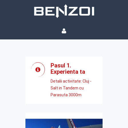
Pasul 1.
Experienta ta
Detalii activitate: Cluj -
Salt in Tandem cu
Parasuta 3000m