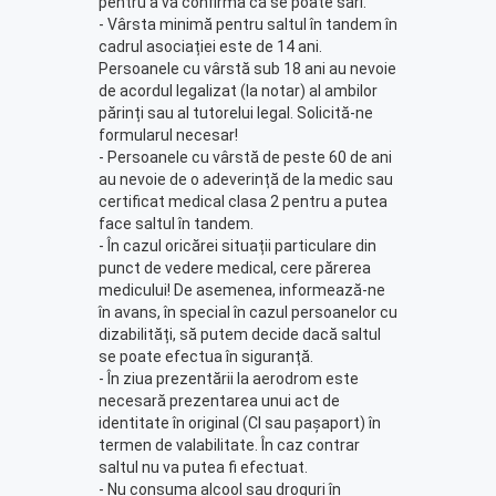
pentru a vă confirma că se poate sări.
- Vârsta minimă pentru saltul în tandem în
cadrul asociației este de 14 ani.
Persoanele cu vârstă sub 18 ani au nevoie
de acordul legalizat (la notar) al ambilor
părinți sau al tutorelui legal. Solicită-ne
formularul necesar!
- Persoanele cu vârstă de peste 60 de ani
au nevoie de o adeverință de la medic sau
certificat medical clasa 2 pentru a putea
face saltul în tandem.
- În cazul oricărei situații particulare din
punct de vedere medical, cere părerea
medicului! De asemenea, informează-ne
în avans, în special în cazul persoanelor cu
dizabilități, să putem decide dacă saltul
se poate efectua în siguranță.
- În ziua prezentării la aerodrom este
necesară prezentarea unui act de
identitate în original (CI sau pașaport) în
termen de valabilitate. În caz contrar
saltul nu va putea fi efectuat.
- Nu consuma alcool sau droguri în