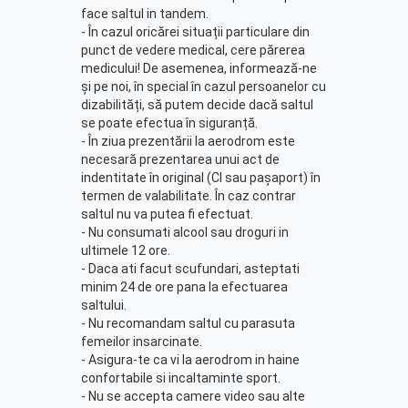
face saltul in tandem.
- În cazul oricărei situații particulare din
punct de vedere medical, cere părerea
medicului! De asemenea, informează-ne
și pe noi, în special în cazul persoanelor cu
dizabilități, să putem decide dacă saltul
se poate efectua în siguranță.
- În ziua prezentării la aerodrom este
necesară prezentarea unui act de
indentitate în original (CI sau pașaport) în
termen de valabilitate. În caz contrar
saltul nu va putea fi efectuat.
- Nu consumati alcool sau droguri in
ultimele 12 ore.
- Daca ati facut scufundari, asteptati
minim 24 de ore pana la efectuarea
saltului.
- Nu recomandam saltul cu parasuta
femeilor insarcinate.
- Asigura-te ca vi la aerodrom in haine
confortabile si incaltaminte sport.
- Nu se accepta camere video sau alte