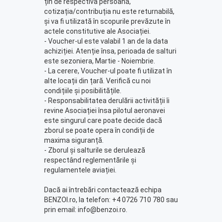
țin de respectiva persoană,
cotizația/contribuția nu este returnabilă,
și va fi utilizată în scopurile prevăzute în
actele constitutive ale Asociației.
- Voucher-ul este valabil 1 an de la data
achiziției. Atenție însa, perioada de salturi
este sezoniera, Martie - Noiembrie.
- La cerere, Voucher-ul poate fi utilizat în
alte locații din țară. Verifică cu noi
condițiile și posibilitățile.
- Responsabilitatea derulării activității îi
revine Asociației însa pilotul aeronavei
este singurul care poate decide dacă
zborul se poate opera în condiții de
maxima siguranță.
- Zborul și salturile se derulează
respectând reglementările și
regulamentele aviației.
Dacă ai întrebări contactează echipa
BENZOI.ro, la telefon: +4 0726 710 780 sau
prin email: info@benzoi.ro.