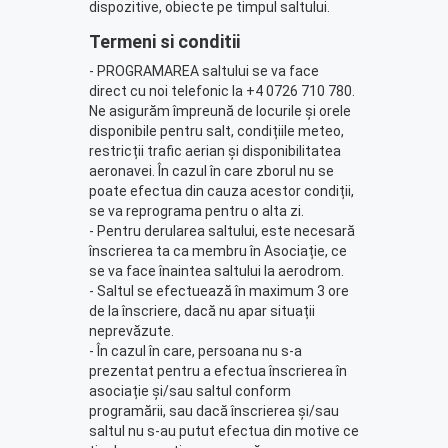
dispozitive, obiecte pe timpul saltului.
Termeni si conditii
- PROGRAMAREA saltului se va face
direct cu noi telefonic la +4 0726 710 780.
Ne asigurăm împreună de locurile și orele
disponibile pentru salt, condițiile meteo,
restricții trafic aerian și disponibilitatea
aeronavei. În cazul în care zborul nu se
poate efectua din cauza acestor condiții,
se va reprograma pentru o alta zi.
- Pentru derularea saltului, este necesară
înscrierea ta ca membru în Asociație, ce
se va face înaintea saltului la aerodrom.
- Saltul se efectuează în maximum 3 ore
de la înscriere, dacă nu apar situații
neprevăzute.
- În cazul în care, persoana nu s-a
prezentat pentru a efectua înscrierea în
asociație și/sau saltul conform
programării, sau dacă înscrierea și/sau
saltul nu s-au putut efectua din motive ce