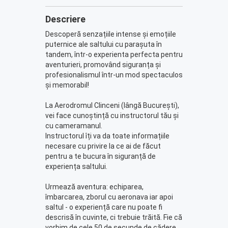
Descriere
Descoperă senzațiile intense și emoțiile
puternice ale saltului cu parașuta în
tandem, într-o experienta perfecta pentru
aventurieri, promovând siguranța și
profesionalismul într-un mod spectaculos
și memorabil!
La Aerodromul Clinceni (lângă București),
vei face cunoștință cu instructorul tău și
cu cameramanul.
Instructorul îți va da toate informațiile
necesare cu privire la ce ai de făcut
pentru a te bucura în siguranță de
experiența saltului.
Urmează aventura: echiparea,
îmbarcarea, zborul cu aeronava iar apoi
saltul - o experiență care nu poate fi
descrisă în cuvinte, ci trebuie trăită. Fie că
vorbim de cele 50 de secunde de cădere