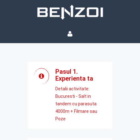
Pasul 1.
Experienta ta
Detalii activitate:
Bucuresti - Salt in
tandem cu parasuta
4000m + Filmare sau
Poze