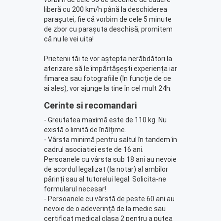
liberă cu 200 km/h până la deschiderea
parașutei, fie că vorbim de cele 5 minute
de zbor cu parașuta deschisă, promitem
că nu le vei uita!
Prietenii tăi te vor aștepta nerăbdători la
aterizare să le împărtășești experiența iar
fimarea sau fotografiile (în funcție de ce
ai ales), vor ajunge la tine în cel mult 24h.
Cerinte si recomandari
- Greutatea maximă este de 110 kg. Nu
există o limită de înălțime.
- Vârsta minimă pentru saltul în tandem în
cadrul asociatiei este de 16 ani.
Persoanele cu vârsta sub 18 ani au nevoie
de acordul legalizat (la notar) al ambilor
părinți sau al tutorelui legal. Solicita-ne
formularul necesar!
- Persoanele cu vârstă de peste 60 ani au
nevoie de o adeverință de la medic sau
certificat medical clasa 2 pentru a putea